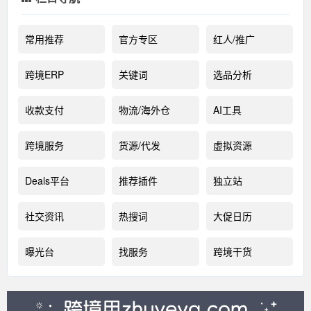
常用推荐
官方专区
红人/推广
跨境ERP
关键词
选品分析
收款支付
物流/海外仓
AI工具
跨境服务
货源/代发
虚拟资源
Deals平台
推荐插件
独立站
社交资讯
热搜词
大促日历
曝光台
找服务
跨境干货