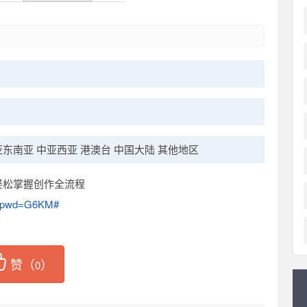
南亚东南亚 中亚西亚 港澳台 中国大陆 其他地区
轻松掌握创作全流程
Vh?pwd=G6KM#
赞（
）
0