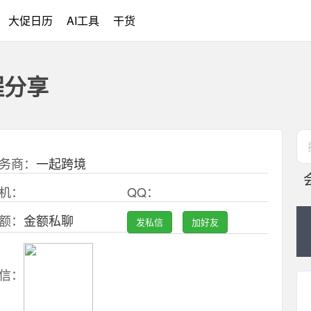
大促日历
AI工具
干货
程分享
务商：
一起跨境
机：
QQ：
额：
金额私聊
发私信
加好友
信：