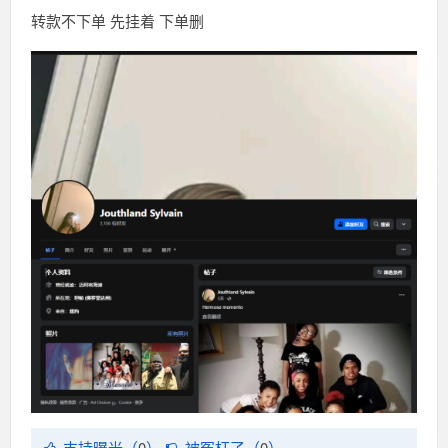
转款不下单 先挂着 下单删
支持曝光（
0
）
被冤枉了（
0
）