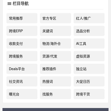
栏目导航
常用推荐
官方专区
红人/推广
跨境ERP
关键词
选品分析
收款支付
物流/海外仓
AI工具
跨境服务
货源/代发
虚拟资源
Deals平台
推荐插件
独立站
社交资讯
热搜词
大促日历
曝光台
找服务
跨境干货