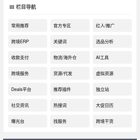
栏目导航
常用推荐
官方专区
红人/推广
跨境ERP
关键词
选品分析
收款支付
物流/海外仓
AI工具
跨境服务
货源/代发
虚拟资源
Deals平台
推荐插件
独立站
社交资讯
热搜词
大促日历
曝光台
找服务
跨境干货