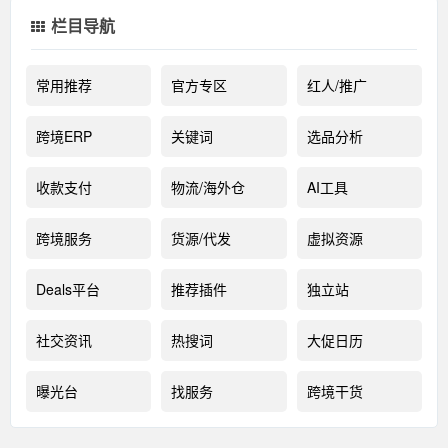
栏目导航
常用推荐
官方专区
红人/推广
跨境ERP
关键词
选品分析
收款支付
物流/海外仓
AI工具
跨境服务
货源/代发
虚拟资源
Deals平台
推荐插件
独立站
社交资讯
热搜词
大促日历
曝光台
找服务
跨境干货