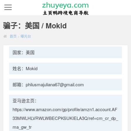
骗子：美国 / Mokid
首页
>
曝光台
国家：美国
姓名：Mokid
邮箱：philusmajuliana67@gmail.com
亚马逊主页：
https://www.amazon.com/gp/profile/amzn1.account.AF
33MWLHLVRWLWBECPKSUKIELA3Q/ref=cm_cr_dp_
ma_gw_tr