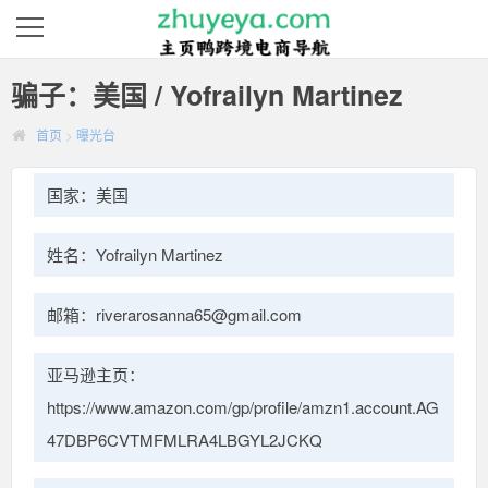
骗子：美国 / Yofrailyn Martinez
首页
>
曝光台
国家：美国
姓名：Yofrailyn Martinez
邮箱：riverarosanna65@gmail.com
亚马逊主页：
https://www.amazon.com/gp/profile/amzn1.account.AG
47DBP6CVTMFMLRA4LBGYL2JCKQ