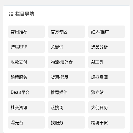
栏目导航
常用推荐
官方专区
红人/推广
跨境ERP
关键词
选品分析
收款支付
物流/海外仓
AI工具
跨境服务
货源/代发
虚拟资源
Deals平台
推荐插件
独立站
社交资讯
热搜词
大促日历
曝光台
找服务
跨境干货