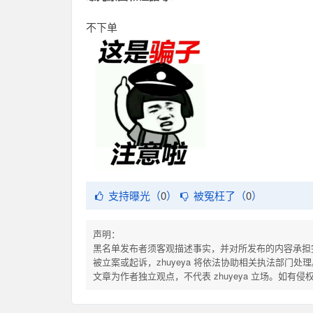
不下单
支持曝光（
0
）
被冤枉了（
0
）
声明：
黑名单发布者须客观描述事实，并对所发布的内容承担
被立案或起诉，zhuyeya 将依法协助相关执法部门处理
文章为作者独立观点，不代表 zhuyeya 立场。如有