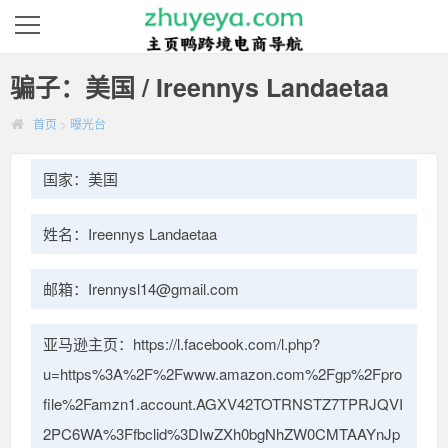
骗子：美国 / Ireennys Landaetaa
首页
>
曝光台
国家：美国
姓名：Ireennys Landaetaa
邮箱：Irennysl14@gmail.com
亚马逊主页：https://l.facebook.com/l.php?
u=https%3A%2F%2Fwww.amazon.com%2Fgp%2Fpro
file%2Famzn1.account.AGXV42TOTRNSTZ7TPRJQVI
2PC6WA%3Ffbclid%3DIwZXh0bgNhZW0CMTAAYnJp