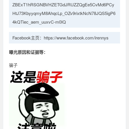
ZBExT1hRSGNBVHZETGdJRUZZQgEe5CvMd6PCy
HtJ73KbyyqmyM8AhqcLp_OZv9rixtkNcN78JQS5igP6
4kQTiec_aem_uuxvC-m0IQ
Facebook主页：https://www.facebook.com/irennys
曝光原因和证据等：
骗子