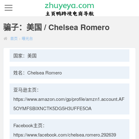
骗子：美国 / Chelsea Romero
首页
>
曝光台
国家：美国
姓名：Chelsea Romero
亚马逊主页：
https://www.amazon.com/gp/profile/amzn1.account.AF
5OYMFSBIXNCTK5DG5H3UFFE5OA
Facebook主页：
https://www.facebook.com/chelsea.romero.292639