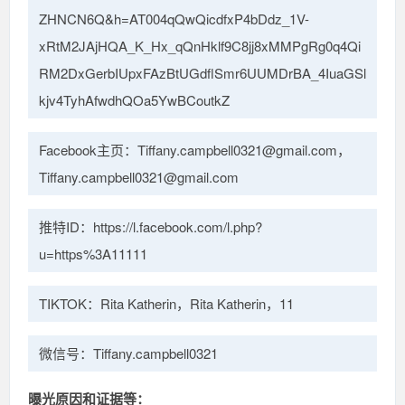
ZHNCN6Q&h=AT004qQwQicdfxP4bDdz_1V-
xRtM2JAjHQA_K_Hx_qQnHklf9C8jj8xMMPgRg0q4Qi
RM2DxGerbIUpxFAzBtUGdflSmr6UUMDrBA_4IuaGSl
kjv4TyhAfwdhQOa5YwBCoutkZ
Facebook主页：Tiffany.campbell0321@gmail.com，
Tiffany.campbell0321@gmail.com
推特ID：https://l.facebook.com/l.php?
u=https%3A11111
TIKTOK：Rita Katherin，Rita Katherin，11
微信号：Tiffany.campbell0321
曝光原因和证据等：