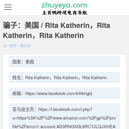
骗子：美国 / Rita Katherin，Rita
Katherin，Rita Katherin
首页
>
曝光台
国家：美国
姓名：Rita Katherin，Rita Katherin，Rita Katherin
邮箱：https://www.facebook.com/kfhkhgkj
亚马逊主页：https://l.facebook.com/l.php?
u=https%3A%2F%2Fwww.amazon.com%2Fgp%2Fpro
file%2Famzn1.account.AG3RNGN3L6RCTJLQJXHEA