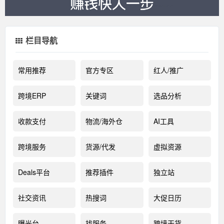
栏目导航
常用推荐
官方专区
红人/推广
跨境ERP
关键词
选品分析
收款支付
物流/海外仓
AI工具
跨境服务
货源/代发
虚拟资源
Deals平台
推荐插件
独立站
社交资讯
热搜词
大促日历
曝光台
找服务
跨境干货