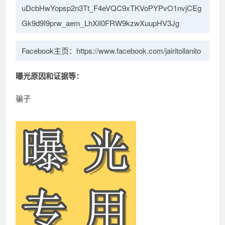
uDcbHwYopsp2n3Tt_F4eVQC9xTKVoPYPvO1nvjCEg
Gk9d9I9prw_aem_LhXiI0FRW9kzwXuupHV3Jg
Facebook主页：https://www.facebook.com/jairitollanito
曝光原因和证据等：
骗子