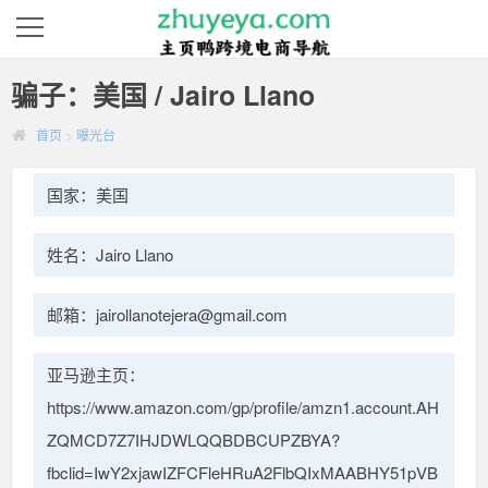
骗子：美国 / Jairo Llano
首页
>
曝光台
国家：美国
姓名：Jairo Llano
邮箱：jairollanotejera@gmail.com
亚马逊主页：
https://www.amazon.com/gp/profile/amzn1.account.AH
ZQMCD7Z7IHJDWLQQBDBCUPZBYA?
fbclid=IwY2xjawIZFCFleHRuA2FlbQIxMAABHY51pVB