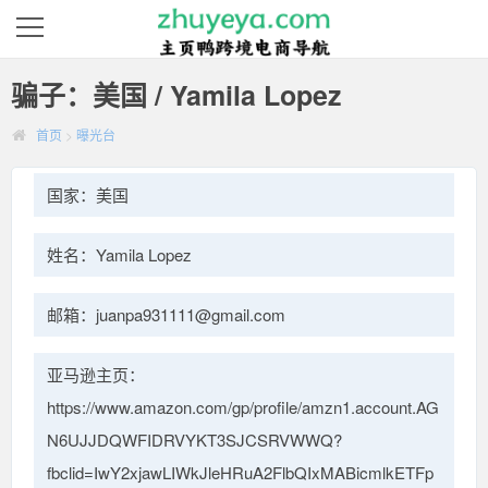
骗子：美国 / Yamila Lopez
首页
>
曝光台
国家：美国
姓名：Yamila Lopez
邮箱：juanpa931111@gmail.com
亚马逊主页：
https://www.amazon.com/gp/profile/amzn1.account.AG
N6UJJDQWFIDRVYKT3SJCSRVWWQ?
fbclid=IwY2xjawLIWkJleHRuA2FlbQIxMABicmlkETFp