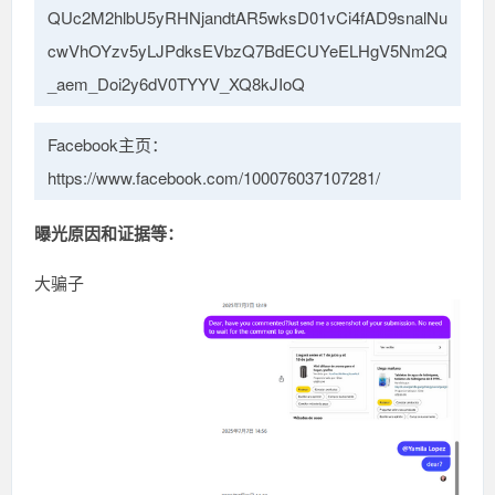
QUc2M2hlbU5yRHNjandtAR5wksD01vCi4fAD9snalNu
cwVhOYzv5yLJPdksEVbzQ7BdECUYeELHgV5Nm2Q
_aem_Doi2y6dV0TYYV_XQ8kJIoQ
Facebook主页：
https://www.facebook.com/100076037107281/
曝光原因和证据等：
大骗子