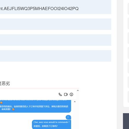
ccount.AEJFLI5WQ3P5MHAEFOOI24IO42PQ
度恶劣