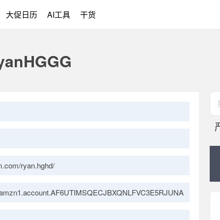
大促日历
AI工具
干货
anHGGG
com/ryan.hghd/
le/amzn1.account.AF6UTIMSQECJBXQNLFVC3E5RJUNA