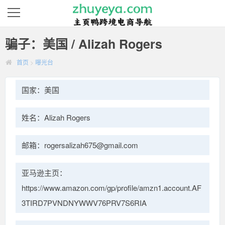
骗子：美国 / Alizah Rogers
首页
>
曝光台
国家：美国
姓名：Alizah Rogers
邮箱：rogersalizah675@gmail.com
亚马逊主页：
https://www.amazon.com/gp/profile/amzn1.account.AF
3TIRD7PVNDNYWWV76PRV7S6RIA