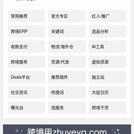
常用推荐
官方专区
红人/推广
跨境ERP
关键词
选品分析
收款支付
物流/海外仓
AI工具
跨境服务
货源/代发
虚拟资源
Deals平台
推荐插件
独立站
社交资讯
热搜词
大促日历
曝光台
找服务
跨境干货