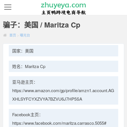
骗子：美国 / Maritza Cp
首页
>
曝光台
国家：美国
姓名：Maritza Cp
亚马逊主页：
https://www.amazon.com/gp/profile/amzn1.account.AG
XHLSYFCYXZVYA7BZVU6J7HP5SA
Facebook主页：
https://www.facebook.com/maritza.carrasco.5055#