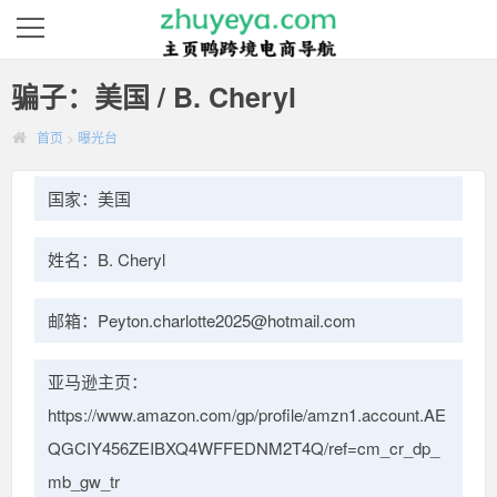
骗子：美国 / B. Cheryl
首页
>
曝光台
国家：美国
姓名：B. Cheryl
邮箱：Peyton.charlotte2025@hotmail.com
亚马逊主页：
https://www.amazon.com/gp/profile/amzn1.account.AE
QGCIY456ZEIBXQ4WFFEDNM2T4Q/ref=cm_cr_dp_
mb_gw_tr