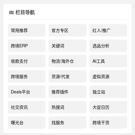
栏目导航
常用推荐
官方专区
红人/推广
跨境ERP
关键词
选品分析
收款支付
物流/海外仓
AI工具
跨境服务
货源/代发
虚拟资源
Deals平台
推荐插件
独立站
社交资讯
热搜词
大促日历
曝光台
找服务
跨境干货