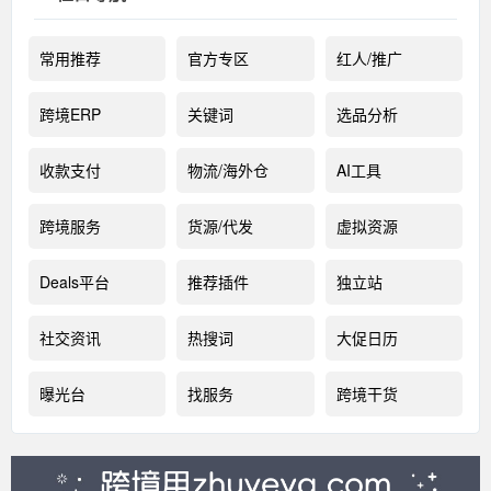
常用推荐
官方专区
红人/推广
跨境ERP
关键词
选品分析
收款支付
物流/海外仓
AI工具
跨境服务
货源/代发
虚拟资源
Deals平台
推荐插件
独立站
社交资讯
热搜词
大促日历
曝光台
找服务
跨境干货