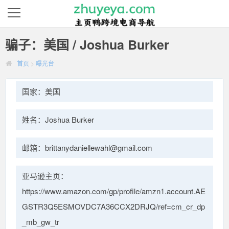
骗子：美国 / Joshua Burker
首页
>
曝光台
国家：美国
姓名：Joshua Burker
邮箱：brittanydaniellewahl@gmail.com
亚马逊主页：
https://www.amazon.com/gp/profile/amzn1.account.AE
GSTR3Q5ESMOVDC7A36CCX2DRJQ/ref=cm_cr_dp
_mb_gw_tr