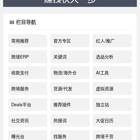
栏目导航
常用推荐
官方专区
红人/推广
跨境ERP
关键词
选品分析
收款支付
物流/海外仓
AI工具
跨境服务
货源/代发
虚拟资源
Deals平台
推荐插件
独立站
社交资讯
热搜词
大促日历
曝光台
找服务
跨境干货