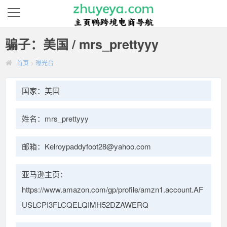
骗子：美国 / mrs_prettyyy
首页
>
曝光台
国家：美国
姓名：mrs_prettyyy
邮箱：Kelroypaddyfoot28@yahoo.com
亚马逊主页：
https://www.amazon.com/gp/profile/amzn1.account.AF
USLCPI3FLCQELQIMH52DZAWERQ