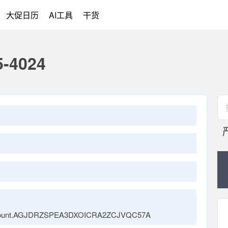
大促日历
AI工具
干货
-4024
.account.AGJDRZSPEA3DXOICRA2ZCJVQC57A