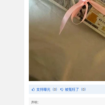
支持曝光（
0
）
被冤枉了（
0
）
声明：