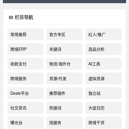
栏目导航
常用推荐
官方专区
红人/推广
跨境ERP
关键词
选品分析
收款支付
物流/海外仓
AI工具
跨境服务
货源/代发
虚拟资源
Deals平台
推荐插件
独立站
社交资讯
热搜词
大促日历
曝光台
找服务
跨境干货