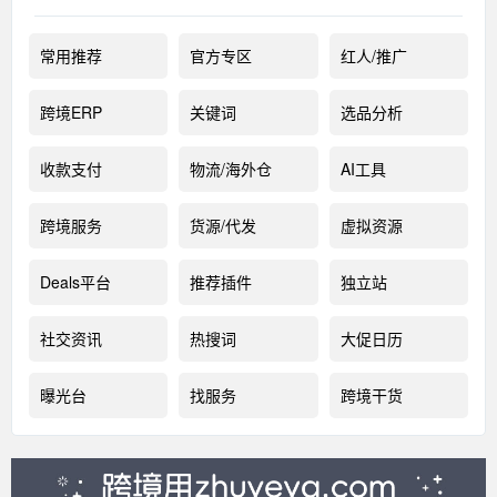
常用推荐
官方专区
红人/推广
跨境ERP
关键词
选品分析
收款支付
物流/海外仓
AI工具
跨境服务
货源/代发
虚拟资源
Deals平台
推荐插件
独立站
社交资讯
热搜词
大促日历
曝光台
找服务
跨境干货