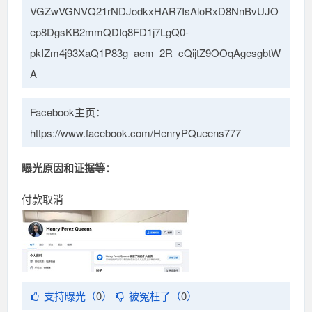
VGZwVGNVQ21rNDJodkxHAR7IsAloRxD8NnBvUJO
ep8DgsKB2mmQDIq8FD1j7LgQ0-
pkIZm4j93XaQ1P83g_aem_2R_cQijtZ9OOqAgesgbtW
A
Facebook主页：
https://www.facebook.com/HenryPQueens777
曝光原因和证据等：
付款取消
支持曝光（
0
）
被冤枉了（
0
）