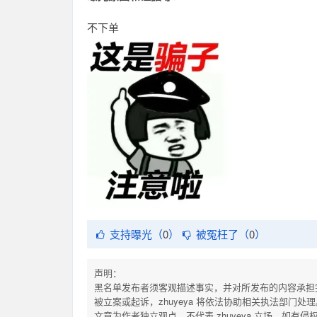
不下单
支持曝光（
0
）
被冤枉了（
0
）
声明：
黑名单发布者须客观描述事实，并对所发布的内容承担
被立案或起诉，zhuyeya 将依法协助相关执法部门处理
文章为作者独立观点，不代表 zhuyeya 立场。如有