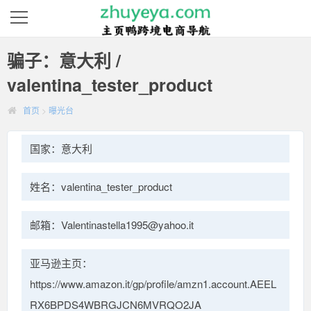
骗子：意大利 /
valentina_tester_product
首页
>
曝光台
国家：意大利
姓名：valentina_tester_product
邮箱：Valentinastella1995@yahoo.it
亚马逊主页：
https://www.amazon.it/gp/profile/amzn1.account.AEEL
RX6BPDS4WBRGJCN6MVRQO2JA