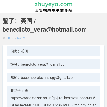
骗子：英国 /
benedicto_vera@hotmail.com
首页
>
曝光台
国家：英国
姓名：benedicto_vera@hotmail.com
邮箱：beepmobiletechnology@gmail.com
亚马逊主页：
https://www.amazon.co.uk/gp/profile/amzn1.account.A
GO4M4ZMJPKMPFCO6SIP2B6JVH7Q/ref=cm_cr_sr