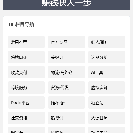
栏目导航
常用推荐
官方专区
红人/推广
跨境ERP
关键词
选品分析
收款支付
物流/海外仓
AI工具
跨境服务
货源/代发
虚拟资源
Deals平台
推荐插件
独立站
社交资讯
热搜词
大促日历
曝光台
找服务
跨境干货