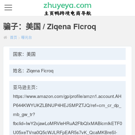
骗子：美国 / Ziqena Ficroq
首页
>
曝光台
国家：美国
姓名：Ziqena Ficroq
亚马逊主页：
https://www.amazon.com/gp/profile/amzn1.account.AH
P644KWYUKZLBNUP4HEJSMPZTJQ/ref=cm_cr_dp_
mb_gw_tr?
fbclid=IwY2xjawLoMRVleHRuA2FlbQIxMABicmlkETF0
U05xeTVna0Q5cWJLRFpEAR5s7vK_QcaMKBreSI-