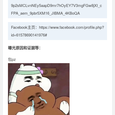
9p2sMCLvnNEy5aapD9mr7hOyEY7V3mgFGw8jXI_c
FPA_aem_9pbr5XM16_JIBMA_4KBoQA
Facebook主页：https://www.facebook.com/profile.php?
id=61578690141976#
曝光原因和证据等：
包pz