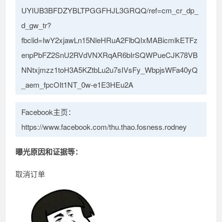
UYIUB3BFDZYBLTPGGFHJL3GRQQ/ref=cm_cr_dp_
d_gw_tr?
fbclid=IwY2xjawLn15NleHRuA2FlbQIxMABicmlkETFz
enpPbFZ2SnU2RVdVNXRqAR6bIrSQWPueCJK78VB
NNtxjmzz1toH3A5KZtbLu2u7sIVsFy_WbpjsWFa40yQ
_aem_fpcOIt1NT_0w-e1E3HEu2A
Facebook主页：
https://www.facebook.com/thu.thao.fosness.rodney
曝光原因和证据等：
取消订单