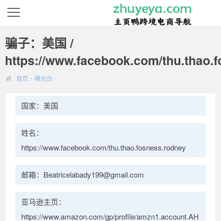
骗子：美国 /
https://www.facebook.com/thu.thao.
首页
>
曝光台
国家：美国
姓名：
https://www.facebook.com/thu.thao.fosness.rodney
邮箱：Beatricelabady199@gmail.com
亚马逊主页：
https://www.amazon.com/gp/profile/amzn1.account.AH