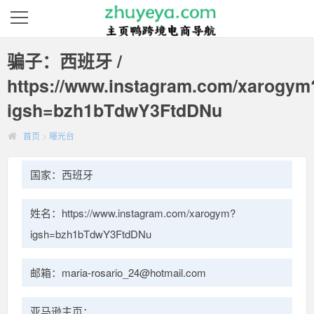
骗子：西班牙 /
https://www.instagram.com/xarogym
igsh=bzh1bTdwY3FtdDNu
首页
>
曝光台
国家：西班牙
姓名：https://www.instagram.com/xarogym?
igsh=bzh1bTdwY3FtdDNu
邮箱：maria-rosario_24@hotmail.com
亚马逊主页：