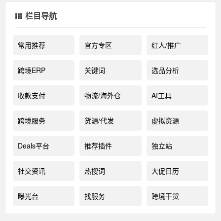
栏目导航
常用推荐
官方专区
红人/推广
跨境ERP
关键词
选品分析
收款支付
物流/海外仓
AI工具
跨境服务
货源/代发
虚拟资源
Deals平台
推荐插件
独立站
社交资讯
热搜词
大促日历
曝光台
找服务
跨境干货