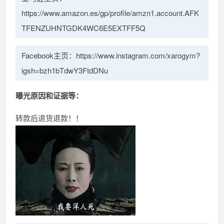
https://www.amazon.es/gp/profile/amzn1.account.AFK
TFENZUHNTGDK4WC6E5EXTFF5Q
Facebook主页：https://www.instagram.com/xarogym?
igsh=bzh1bTdwY3FtdDNu
曝光原因和证据等：
转款后退货退款！！